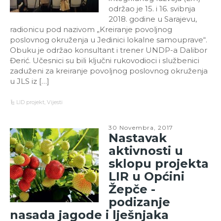
održao je 15. i 16. svibnja
2018. godine u Sarajevu,
radionicu pod nazivom „Kreiranje povoljnog
poslovnog okruženja u Jedinici lokalne samouprave“.
Obuku je održao konsultant i trener UNDP-a Dalibor
Đerić. Učesnici su bili ključni rukovodioci i službenici
zaduženi za kreiranje povoljnog poslovnog okruženja
u JLS iz […]
LID projekt
,
Vijesti
30 Novembra, 2017
Nastavak
aktivnosti u
sklopu projekta
LIR u Općini
Žepče -
podizanje
nasada jagode i lješnjaka