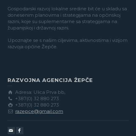
Gospodarski razvoj lokalne sredine bit će u skladu sa
donesenim planovima i strategijama na općinskoj
razini, koje su suplementarne sa strategijama na
županijskoj i državnoj razini.
Upoznajte se s našim ciljevima, aktivnostima i vizijom
razvoja općine Žepče.
RAZVOJNA AGENCIJA ŽEPČE
Adresa: Ulica Prva bb,
+387(0) 32 880 273
+387(0) 32 880 273
razepce@gmail.com