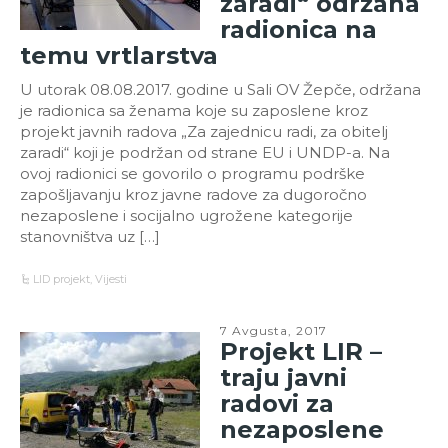
zaradi“ održana
radionica na
temu vrtlarstva
U utorak 08.08.2017. godine u Sali OV Žepče, održana
je radionica sa ženama koje su zaposlene kroz
projekt javnih radova „Za zajednicu radi, za obitelj
zaradi“ koji je podržan od strane EU i UNDP-a. Na
ovoj radionici se govorilo o programu podrške
zapošljavanju kroz javne radove za dugoročno
nezaposlene i socijalno ugrožene kategorije
stanovništva uz […]
LID projekt
,
Vijesti
7 Avgusta, 2017
Projekt LIR –
traju javni
radovi za
nezaposlene