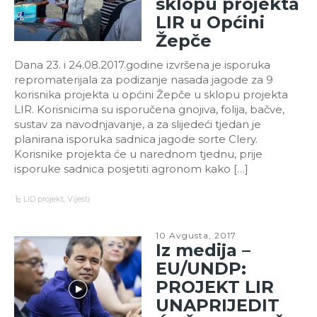
sklopu projekta
LIR u Općini
Žepče
Dana 23. i 24.08.2017.godine izvršena je isporuka
repromaterijala za podizanje nasada jagode za 9
korisnika projekta u općini Žepče u sklopu projekta
LIR. Korisnicima su isporučena gnojiva, folija, bačve,
sustav za navodnjavanje, a za slijedeći tjedan je
planirana isporuka sadnica jagode sorte Clery.
Korisnike projekta će u narednom tjednu, prije
isporuke sadnica posjetiti agronom kako […]
LID projekt
,
Vijesti
10 Avgusta, 2017
Iz medija –
EU/UNDP:
PROJEKT LIR
UNAPRIJEDIT