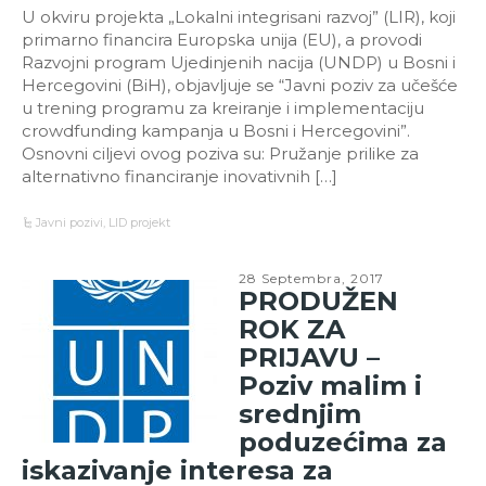
U okviru projekta „Lokalni integrisani razvoj” (LIR), koji
primarno financira Europska unija (EU), a provodi
Razvojni program Ujedinjenih nacija (UNDP) u Bosni i
Hercegovini (BiH), objavljuje se “Javni poziv za učešće
u trening programu za kreiranje i implementaciju
crowdfunding kampanja u Bosni i Hercegovini”.
Osnovni ciljevi ovog poziva su: Pružanje prilike za
alternativno financiranje inovativnih […]
Javni pozivi
,
LID projekt
28 Septembra, 2017
PRODUŽEN
ROK ZA
PRIJAVU –
Poziv malim i
srednjim
poduzećima za
iskazivanje interesa za