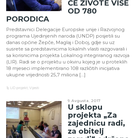
ĆE ŽIVOTE VIŠE
OD 780
PORODICA
Predstavnici Delegacije Europske unije i Razvojnog
programa Ujedinjenih naroda (UNDP) posjetili su
danas općine Žepče, Maglaj i Doboj, gdje su uz
susrete sa predstavnicima lokalnih vlasti razgovarali i
sa korisnicima projekta Lokalnog integriranog razvoja
(LIR). Radi se o projektu u okviru kojeg je u proteklih
18 mjeseci implementirano 108 različitih inicijativa
ukupne vrijednosti 25,7 miliona […]
LID projekt
,
Vijesti
9 Avgusta, 2017
U sklopu
projekta „Za
zajednicu radi,
za obitelj