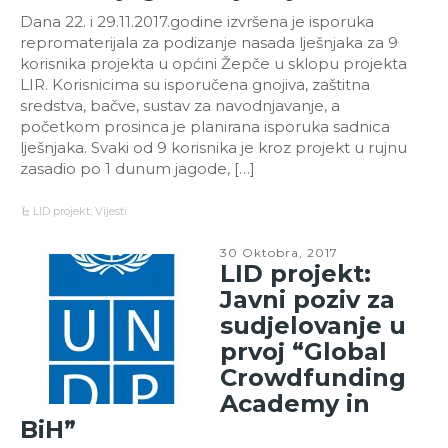
Dana 22. i 29.11.2017.godine izvršena je isporuka
repromaterijala za podizanje nasada lješnjaka za 9
korisnika projekta u općini Žepče u sklopu projekta
LIR. Korisnicima su isporučena gnojiva, zaštitna
sredstva, bačve, sustav za navodnjavanje, a
početkom prosinca je planirana isporuka sadnica
lješnjaka. Svaki od 9 korisnika je kroz projekt u rujnu
zasadio po 1 dunum jagode, […]
LID projekt
,
Vijesti
30 Oktobra, 2017
LID projekt:
Javni poziv za
sudjelovanje u
prvoj “Global
Crowdfunding
Academy in
BiH”