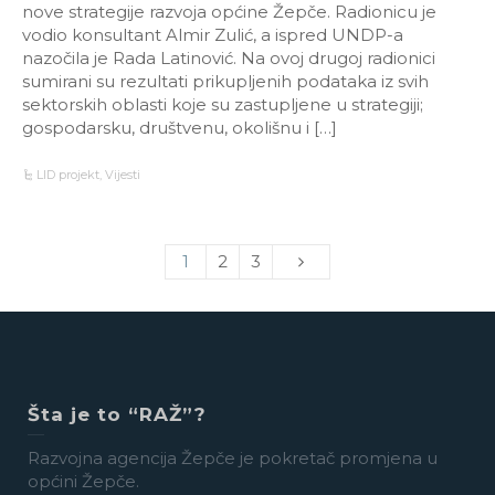
nove strategije razvoja općine Žepče. Radionicu je
vodio konsultant Almir Zulić, a ispred UNDP-a
nazočila je Rada Latinović. Na ovoj drugoj radionici
sumirani su rezultati prikupljenih podataka iz svih
sektorskih oblasti koje su zastupljene u strategiji;
gospodarsku, društvenu, okolišnu i […]
LID projekt
,
Vijesti
1
2
3
Šta je to “RAŽ”?
Razvojna agencija Žepče je pokretač promjena u
općini Žepče.