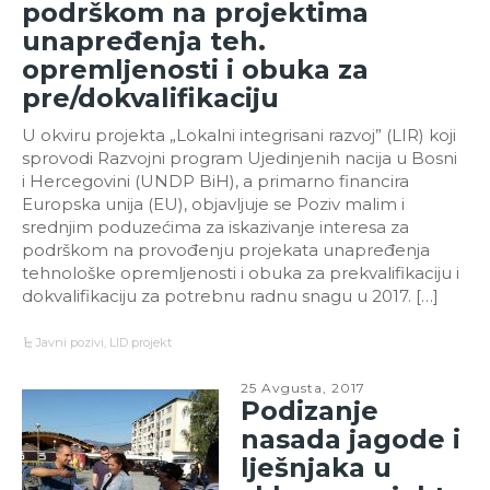
podrškom na projektima
unapređenja teh.
opremljenosti i obuka za
pre/dokvalifikaciju
U okviru projekta „Lokalni integrisani razvoj” (LIR) koji
sprovodi Razvojni program Ujedinjenih nacija u Bosni
i Hercegovini (UNDP BiH), a primarno financira
Europska unija (EU), objavljuje se Poziv malim i
srednjim poduzećima za iskazivanje interesa za
podrškom na provođenju projekata unapređenja
tehnološke opremljenosti i obuka za prekvalifikaciju i
dokvalifikaciju za potrebnu radnu snagu u 2017. […]
Javni pozivi
,
LID projekt
25 Avgusta, 2017
Podizanje
nasada jagode i
lješnjaka u