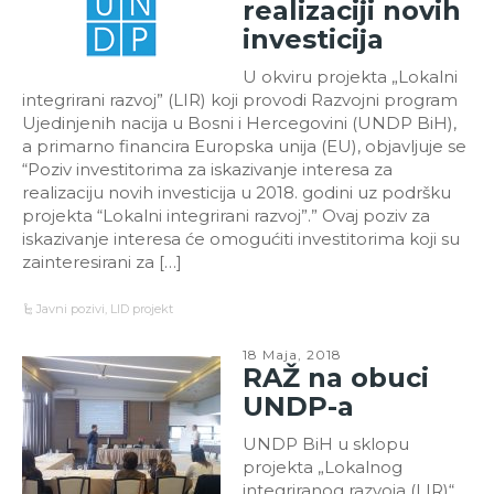
realizaciji novih
investicija
U okviru projekta „Lokalni
integrirani razvoj” (LIR) koji provodi Razvojni program
Ujedinjenih nacija u Bosni i Hercegovini (UNDP BiH),
a primarno financira Europska unija (EU), objavljuje se
“Poziv investitorima za iskazivanje interesa za
realizaciju novih investicija u 2018. godini uz podršku
projekta “Lokalni integrirani razvoj”.” Ovaj poziv za
iskazivanje interesa će omogućiti investitorima koji su
zainteresirani za […]
Javni pozivi
,
LID projekt
18 Maja, 2018
RAŽ na obuci
UNDP-a
UNDP BiH u sklopu
projekta „Lokalnog
integriranog razvoja (LIR)“