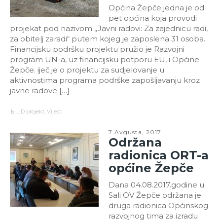
Općina Žepče jedna je od
pet općina koja provodi
projekat pod nazivom „Javni radovi: Za zajednicu radi,
za obitelj zaradi“ putem kojeg je zaposlena 31 osoba.
Financijsku podršku projektu pružio je Razvojni
program UN-a, uz financijsku potporu EU, i Općine
Žepče. iječ je o projektu za sudjelovanje u
aktivnostima programa podrške zapošljavanju kroz
javne radove […]
LID projekt
,
Vijesti
7 Avgusta, 2017
Održana
radionica ORT-a
općine Žepče
Dana 04.08.2017.godine u
Sali OV Žepče održana je
druga radionica Općinskog
razvojnog tima za izradu