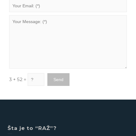
3 + 52 =
Šta je to “RAŽ”?