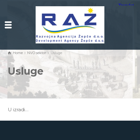
Home
NVO sektor
Usluge
Usluge
U izradi…