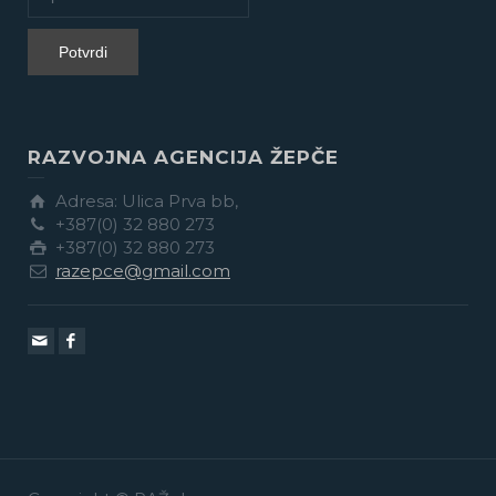
RAZVOJNA AGENCIJA ŽEPČE
Adresa: Ulica Prva bb,
+387(0) 32 880 273
+387(0) 32 880 273
razepce@gmail.com