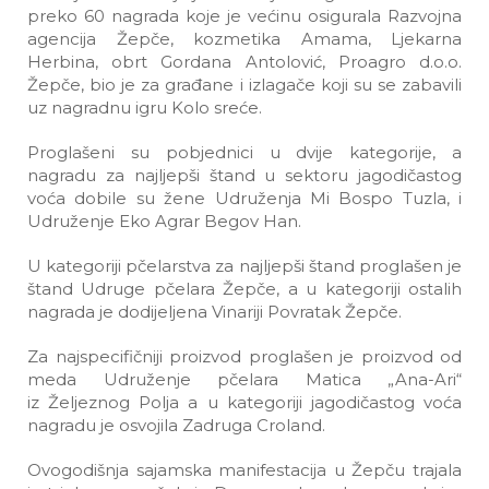
preko 60 nagrada koje je većinu osigurala Razvojna
agencija Žepče, kozmetika Amama, Ljekarna
Herbina, obrt Gordana Antolović, Proagro d.o.o.
Žepče, bio je za građane i izlagače koji su se zabavili
uz nagradnu igru Kolo sreće.
Proglašeni su pobjednici u dvije kategorije, a
nagradu za najljepši štand u sektoru jagodičastog
voća dobile su žene Udruženja Mi Bospo Tuzla, i
Udruženje Eko Agrar Begov Han.
U kategoriji pčelarstva za najljepši štand proglašen je
štand Udruge pčelara Žepče, a u kategoriji ostalih
nagrada je dodijeljena Vinariji Povratak Žepče.
Za najspecifičniji proizvod proglašen je proizvod od
meda Udruženje pčelara Matica „Ana-Ari“
iz Željeznog Polja a u kategoriji jagodičastog voća
nagradu je osvojila Zadruga Croland.
Ovogodišnja sajamska manifestacija u Žepču trajala