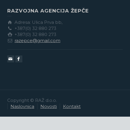
RAZVOJNA AGENCIJA ŽEPČE
Adresa: Ulica Prva bb,
+387(0) 32 880 273
+387(0) 32 880 273
razepce@gmail.com
Copyright © RAŽ d.o.o.
Naslovnica
Novosti
Kontakt