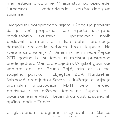
manifestaciji pružilo je Ministarstvo poljoprivrede,
šumarstva i vodoprivrede zeničko-dobojske
županije.
Ovogodišnji poljoprivredni sajam u Žepču je potvrdio
da je već prepoznat kao mjesto razmjene
međusobnih iskustava i upoznavanja novih
poslovnih partnera, ali i kao dobra promocija
domaćih proizvoda velikom broju kupaca. Na
svečanosti otvaranja 2. Dana maline i meda Žepče
2017. godine bili su federalni ministar prostornog
uređenja Josip Martić, predsjednik Vanjskotrgovinske
komore doc. dr. Bruno Bojić, ministar za rad,
socijalnu politiku i izbjeglice ZDK Nurdžehan
Šahinović, predsjednik Saveza udruženja, asocijacija
organskih proizvođača FBiH Sejo Herceg,
predstavnici sa državne, federalne, županijske i
općinske razine vlasti, i brojni drugi gosti iz susjednih
općina i općine Žepče.
U glazbenom programu sudjelovali su članice