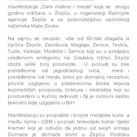
manifestacija „Dani maline i meda“ koja se drugu
godinu održava u Žepču, u organizaciji Razvojne
agencije Žepče a uz pokroviteljstvo općinskog
načelnika Mate Zovko.
Na sajmu se okupilo više od 60-tak izlagača iz
općina Žepče, Zavidovća, Maglaja, Zenice, Teslića,
Tuzle, Kalesije, Modriče i Šamca koji su u prelijepo
uređenom ambijentu na Gradskoj tržnici Žepče
izložili veliki broj proizvoda. U ponudi su bile
prerađevine od jagodičastog voća, med i
prerađevine od meda, sirevi po domaćoj recepturi,
povrće uzgojeno u plastenicima, široka lepeza
kozmetičkih proizvoda, tinktura i ekstrakta koji su
proizvedeni u kućnoj radinosti i čiji je osnovni sastav
ljekovito bilje uzgojeno u BiH.
Manifestaciju su propratile i brojne medijske kuće a
među njima i OBN i poznati televizijski kuhar Vjeko
Kramer koji je odlučio da jednu od svojih emisija
Domaće je domaće snimi u Žepču. Podršku