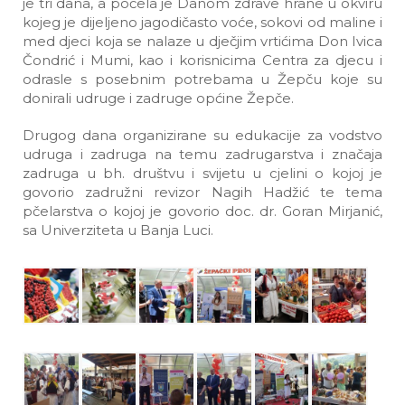
je tri dana, a počela je Danom zdrave hrane u okviru
kojeg je dijeljeno jagodičasto voće, sokovi od maline i
med djeci koja se nalaze u dječjim vrtićima Don Ivica
Čondrić i Mumi, kao i korisnicima Centra za djecu i
odrasle s posebnim potrebama u Žepču koje su
donirali udruge i zadruge općine Žepče.
Drugog dana organizirane su edukacije za vodstvo
udruga i zadruga na temu zadrugarstva i značaja
zadruga u bh. društvu i svijetu u cjelini o kojoj je
govorio zadružni revizor Nagih Hadžić te tema
pčelarstva o kojoj je govorio doc. dr. Goran Mirjanić,
sa Univerziteta u Banja Luci.