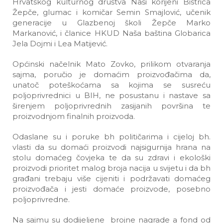
Hrvatskog kulturnog društva Naši korijeni Bistrica
Žepče, glumac i komičar Semin Smajlović, učenik
generacije u Glazbenoj školi Žepče Marko
Markanović, i članice HKUD Naša baština Globarica
Jela Dojmi i Lea Matijević.
Općinski načelnik Mato Zovko, prilikom otvaranja
sajma, poručio je domaćim proizvođačima da,
unatoč poteškoćama sa kojima se susreću
poljoprivrednici u BIH, ne posustanu i nastave sa
širenjem poljoprivrednih zasijanih površina te
proizvodnjom finalnih proizvoda.
Odaslane su i poruke bh političarima i cijeloj bh.
vlasti da su domaći proizvodi najsigurnija hrana na
stolu domaćeg čovjeka te da su zdravi i ekološki
proizvodi prioritet malog broja nacija u svijetu i da bh
građani trebaju više cijeniti i podržavati domaćeg
proizvođača i jesti domaće proizvode, posebno
poljoprivredne.
Na sajmu su dodijeljene brojne nagrade a fond od