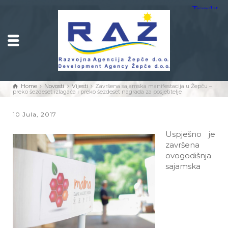
Home
Novosti
Vijesti
Završena sajamska manifestacija u Žepču –
preko šezdeset izlagača i preko šezdeset nagrada za posjetitelje
10 Jula, 2017
Uspješno je
završena
ovogodišnja
sajamska