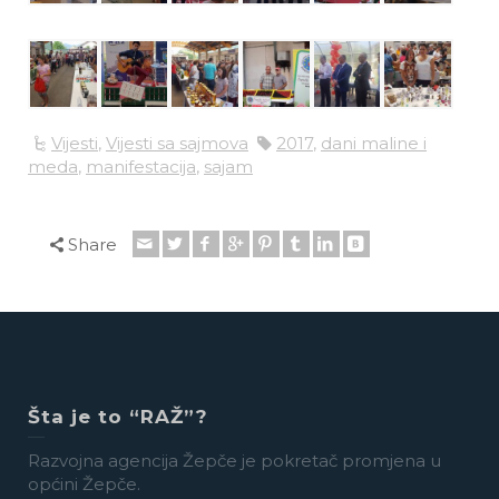
Vijesti
,
Vijesti sa sajmova
2017
,
dani maline i
meda
,
manifestacija
,
sajam
Share
Šta je to “RAŽ”?
Razvojna agencija Žepče je pokretač promjena u
općini Žepče.