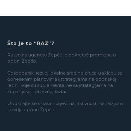
Šta je to “RAŽ”?
Razvojna agencija Žepče je pokretač promjena u
općini Žepče.
Gospodarski razvoj lokalne sredine bit će u skladu sa
donesenim planovima i strategijama na općinskoj
razini, koje su suplementarne sa strategijama na
županijskoj i državnoj razini.
Upoznajte se s našim ciljevima, aktivnostima i vizijom
razvoja općine Žepče.