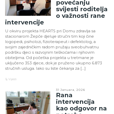
povećanju
svijesti roditelja
o važnosti rane
intervencije
U okviru projekta HEARTS pri Domu zdravlja sa
stacionarom Žepče djeluje stručni tim koji čine
logopedi, psiholozi, fizioterapeut i defektolog, a
svojim zajedničkim radom pružaju sveobuhvatnu
podršku djeci s razvojnim teškoćama i njihovim
obiteljima. Od početka projekta u tretmane je
uključeno 353 djece, dok je pruženo ukupno 6.873
stručnih usluga. Iako su liste čekanja za […]
Vijesti
31 Januara, 2026
Rana
intervencija
kao odgovor na