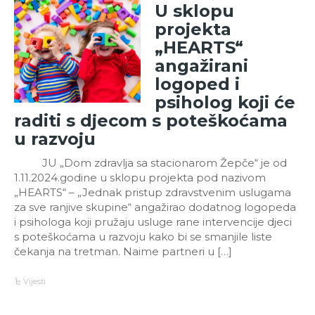
U sklopu
projekta
„HEARTS“
angažirani
logoped i
psiholog koji će
raditi s djecom s poteškoćama
u razvoju
JU „Dom zdravlja sa stacionarom Žepče“ je od
1.11.2024.godine u sklopu projekta pod nazivom
„HEARTS“ – „Jednak pristup zdravstvenim uslugama
za sve ranjive skupine“ angažirao dodatnog logopeda
i psihologa koji pružaju usluge rane intervencije djeci
s poteškoćama u razvoju kako bi se smanjile liste
čekanja na tretman. Naime partneri u […]
Vijesti