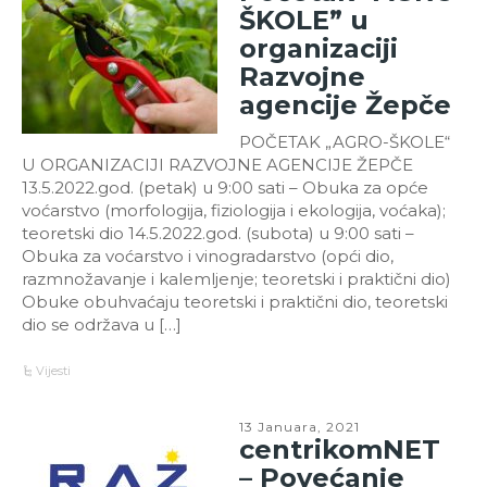
ŠKOLE” u
organizaciji
Razvojne
agencije Žepče
POČETAK „AGRO-ŠKOLE“
U ORGANIZACIJI RAZVOJNE AGENCIJE ŽEPČE
13.5.2022.god. (petak) u 9:00 sati – Obuka za opće
voćarstvo (morfologija, fiziologija i ekologija, voćaka);
teoretski dio 14.5.2022.god. (subota) u 9:00 sati –
Obuka za voćarstvo i vinogradarstvo (opći dio,
razmnožavanje i kalemljenje; teoretski i praktični dio)
Obuke obuhvaćaju teoretski i praktični dio, teoretski
dio se održava u […]
Vijesti
13 Januara, 2021
centrikomNET
– Povećanje