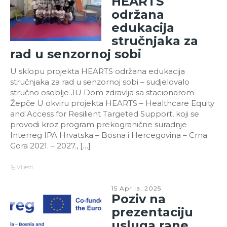
HEARTS
održana
edukacija
stručnjaka za
rad u senzornoj sobi
U sklopu projekta HEARTS održana edukacija
stručnjaka za rad u senzornoj sobi – sudjelovalo
stručno osoblje JU Dom zdravlja sa stacionarom
Žepče U okviru projekta HEARTS – Healthcare Equity
and Access for Resilient Targeted Support, koji se
provodi kroz program prekogranične suradnje
Interreg IPA Hrvatska – Bosna i Hercegovina – Crna
Gora 2021. – 2027., […]
Vijesti
15 Aprila, 2025
Poziv na
prezentaciju
usluga rane