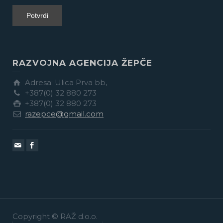
RAZVOJNA AGENCIJA ŽEPČE
Adresa: Ulica Prva bb,
+387(0) 32 880 273
+387(0) 32 880 273
razepce@gmail.com
Copyright © RAŽ d.o.o.