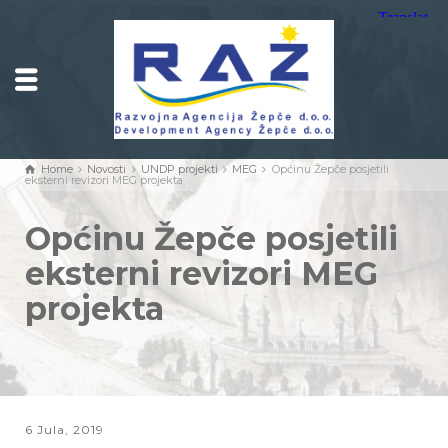
Home
Novosti
UNDP projekti
MEG
Općinu Žepče posjetili
eksterni revizori MEG projekta
Općinu Žepče posjetili
eksterni revizori MEG
projekta
6 Jula, 2019