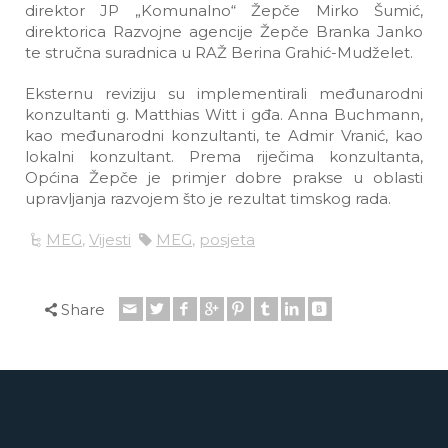
direktor JP „Komunalno“ Žepče Mirko Šumić,
direktorica Razvojne agencije Žepče Branka Janko
te stručna suradnica u RAŽ Berina Grahić-Mudželet.
Eksternu reviziju su implementirali međunarodni
konzultanti g. Matthias Witt i gđa. Anna Buchmann,
kao međunarodni konzultanti, te Admir Vranić, kao
lokalni konzultant. Prema riječima konzultanta,
Općina Žepče je primjer dobre prakse u oblasti
upravljanja razvojem što je rezultat timskog rada.
MEG
,
Vijesti
MEG
,
posjeta
Share