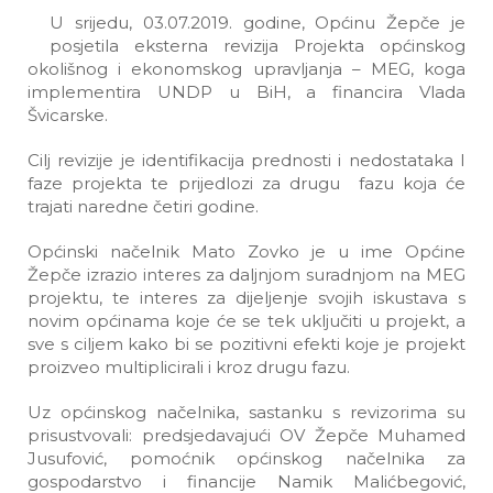
U srijedu, 03.07.2019. godine, Općinu Žepče je
posjetila eksterna revizija Projekta općinskog
okolišnog i ekonomskog upravljanja – MEG, koga
implementira UNDP u BiH, a financira Vlada
Švicarske.
Cilj revizije je identifikacija prednosti i nedostataka I
faze projekta te prijedlozi za drugu fazu koja će
trajati naredne četiri godine.
Općinski načelnik Mato Zovko je u ime Općine
Žepče izrazio interes za daljnjom suradnjom na MEG
projektu, te interes za dijeljenje svojih iskustava s
novim općinama koje će se tek uključiti u projekt, a
sve s ciljem kako bi se pozitivni efekti koje je projekt
proizveo multiplicirali i kroz drugu fazu.
Uz općinskog načelnika, sastanku s revizorima su
prisustvovali: predsjedavajući OV Žepče Muhamed
Jusufović, pomoćnik općinskog načelnika za
gospodarstvo i financije Namik Malićbegović,